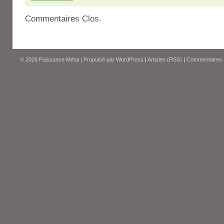
Commentaires Clos.
© 2026
Puissance Métal
|
Propulsé par
WordPress
|
Articles (RSS)
|
Commentaires