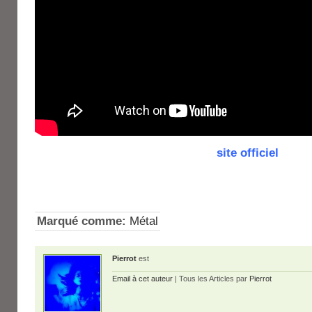
site officiel
Marqué comme:
Métal
Pierrot
est
Email à cet auteur
| Tous les Articles par
Pierrot