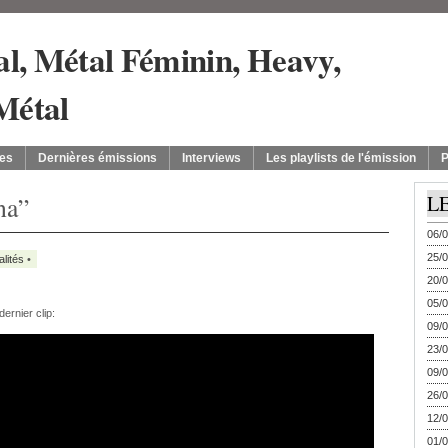
es
Dernières émissions
Interviews
Les playlists de l'émission
P
na”
L
06/0
25/0
alités
•
20/0
05/0
ernier clip:
09/0
23/0
09/0
26/0
12/0
01/0