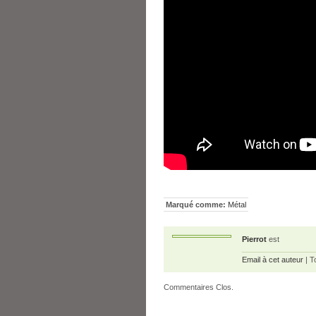
Marqué comme:
Métal
Pierrot
est
Email à cet auteur
| T
Commentaires Clos.