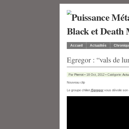
Accueil
Actualités
Chroniqu
Egregor : “vals de lu
Par
Pierrot
• 18 Oct, 2012 • Catégorie:
Actu
Nouveau clip
Le groupe chilien
Egregor
vous dévoile son d