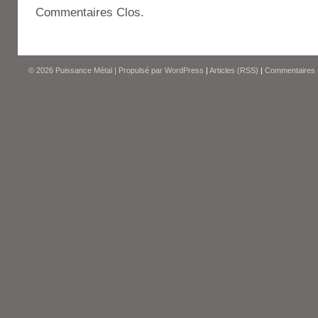
Commentaires Clos.
© 2026
Puissance Métal
|
Propulsé par
WordPress
|
Articles (RSS)
|
Commentaires