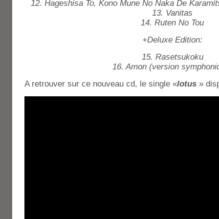
12. Hageshisa To, Kono Mune No Naka De Karamit
13. Vanitas
14. Ruten No Tou
+Deluxe Edition:
15. Rasetsukoku
16. Amon (version symphoni
A retrouver sur ce nouveau cd, le single «
lotus
» dis