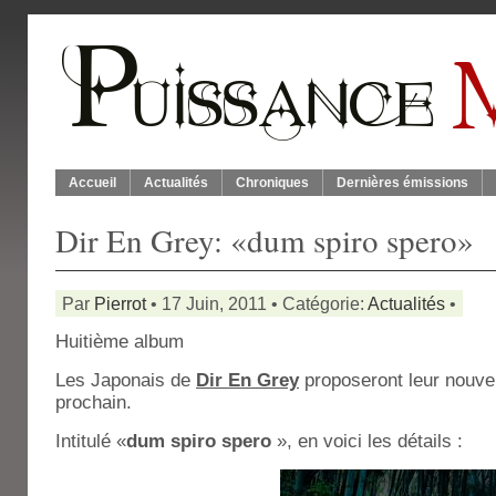
Accueil
Actualités
Chroniques
Dernières émissions
Dir En Grey: «dum spiro spero»
Par
Pierrot
• 17 Juin, 2011 • Catégorie:
Actualités
•
Huitième album
Les Japonais de
Dir En Grey
proposeront leur nouvel
prochain.
Intitulé «
dum spiro spero
», en voici les détails :