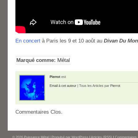
En concert
à Paris les 9 et 10 août au
Divan Du Mo
Marqué comme:
Métal
Pierrot
est
Email à cet auteur
| Tous les Articles par
Pierrot
Commentaires Clos.
© 2026
Puissance Métal
|
Propulsé par
WordPress
|
Articles (RSS)
|
Commentaires