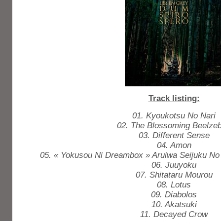
Track listing:
01. Kyoukotsu No Nari
02. The Blossoming Beelze
03. Different Sense
04. Amon
05. « Yokusou Ni Dreambox » Aruiwa Seijuku No
06. Juuyoku
07. Shitataru Mourou
08. Lotus
09. Diabolos
10. Akatsuki
11. Decayed Crow