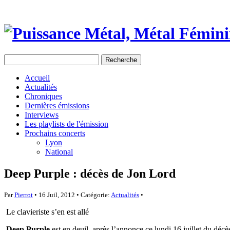
Accueil
Actualités
Chroniques
Dernières émissions
Interviews
Les playlists de l'émission
Prochains concerts
Lyon
National
Deep Purple : décès de Jon Lord
Par
Pierrot
• 16 Juil, 2012 • Catégorie:
Actualités
•
Le clavieriste s’en est allé
Deep Purple
est en deuil après l’annonce ce lundi 16 juillet du décè