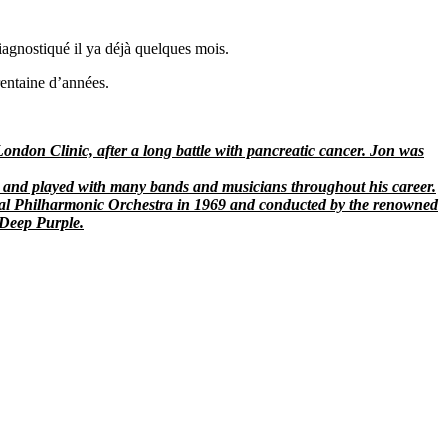
diagnostiqué il ya déjà quelques mois.
trentaine d’années.
ndon Clinic, after a long battle with pancreatic cancer. Jon was
 and played with many bands and musicians throughout his career.
oyal Philharmonic Orchestra in 1969 and conducted by the renowned
 Deep Purple.