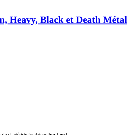
s du claviériste fondateur
Jon Lord
.