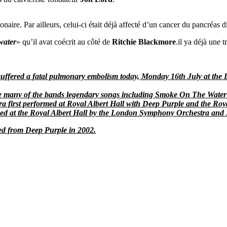
naire. Par ailleurs, celui-ci était déjà affecté d’un cancer du pancréas 
water
» qu’il avat coécrit au côté de
Ritchie Blackmore
.il ya déjà une 
uffered a fatal pulmonary embolism today, Monday 16th July at the Lo
te many of the bands legendary songs including Smoke On The Water
a first performed at Royal Albert Hall with Deep Purple and the R
med at the Royal Albert Hall by the London Symphony Orchestra and
red from Deep Purple in 2002.