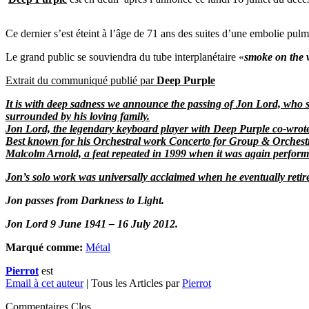
Ce dernier s’est éteint à l’âge de 71 ans des suites d’une embolie pulmo
Le grand public se souviendra du tube interplanétaire «
smoke on the 
Extrait du communiqué publié par
Deep Purple
It is with deep sadness we announce the passing of Jon Lord, who s
surrounded by his loving family.
Jon Lord, the legendary keyboard player with Deep Purple co-wro
Best known for his Orchestral work Concerto for Group & Orchestr
Malcolm Arnold, a feat repeated in 1999 when it was again perfor
Jon’s solo work was universally acclaimed when he eventually reti
Jon passes from Darkness to Light.
Jon Lord 9 June 1941 – 16 July 2012.
Marqué comme:
Métal
Pierrot
est
Email à cet auteur
| Tous les Articles par
Pierrot
Commentaires Clos.