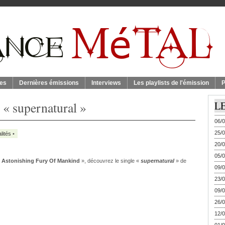
es
Dernières émissions
Interviews
Les playlists de l'émission
P
« supernatural »
L
06/0
25/0
lités
•
20/0
05/0
 Astonishing Fury Of Mankind
», découvrez le single «
supernatural
» de
09/0
23/0
09/0
26/0
12/0