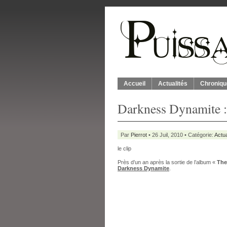
Accueil
Actualités
Chroniqu
Darkness Dynamite : 
Par
Pierrot
• 26 Juil, 2010 • Catégorie:
Actua
le clip
Près d’un an après la sortie de l’album «
The
Darkness Dynamite
.