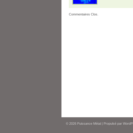
Commentaires Clos.
© 2026
Puissance Métal
|
Propulsé par
WordP