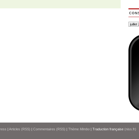
CONS
ress
|
Articles (RSS)
|
Commentaires (RSS)
|
Thème
Mimbo
| Traduction française
(niss.fr)