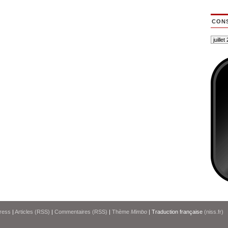
CONS
ress
|
Articles (RSS)
|
Commentaires (RSS)
|
Thème
Mimbo
| Traduction française
(niss.fr)