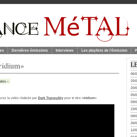
es
Dernières émissions
Interviews
Les playlists de l'émission
P
iridium»
L
06/0
25/0
lités
•
20/0
05/0
rez la vidéo réalisée par
Dark Tranquility
pour le titre «
iridium
»
09/0
23/0
09/0
26/0
12/0