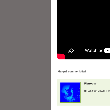
Marqué comme:
Métal
Pierrot
est
Email à cet auteur
| T