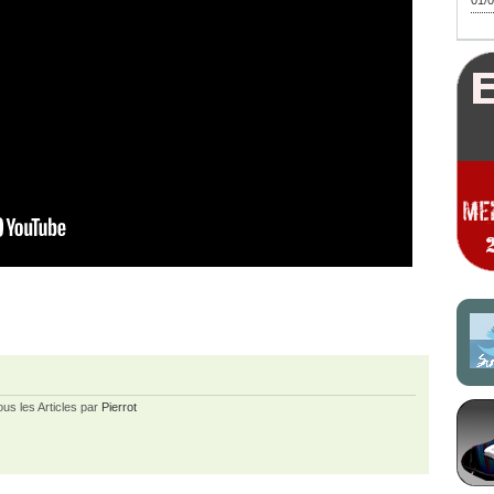
01/0
ous les Articles par
Pierrot