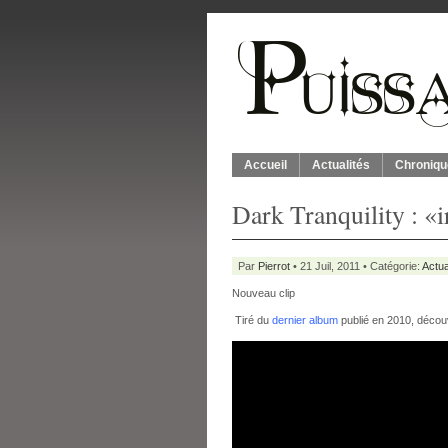
Accueil
Actualités
Chroniqu
Dark Tranquility : «
Par
Pierrot
• 21 Juil, 2011 • Catégorie:
Actua
Nouveau clip
Tiré du
dernier album
publié en 2010, découv