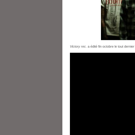
Victory rec.
a édité fin octobre le tout dernie