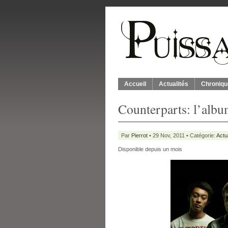
Accueil
Actualités
Chroniqu
Counterparts: l’alb
Par
Pierrot
• 29 Nov, 2011 • Catégorie:
Actu
Disponible depuis un mois