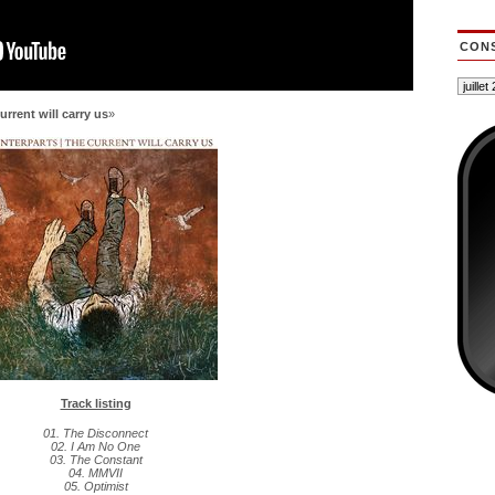
CONS
urrent will carry us
»
Track listing
01. The Disconnect
02. I Am No One
03. The Constant
04. MMVII
05. Optimist