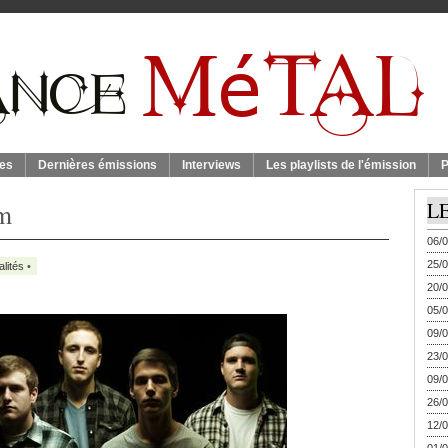
es
Dernières émissions
Interviews
Les playlists de l'émission
P
um
L
06/0
25/0
alités
•
20/0
05/0
09/0
23/0
09/0
26/0
12/0