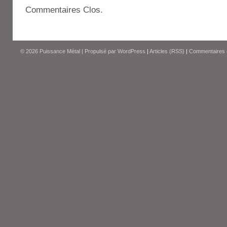
Commentaires Clos.
© 2026
Puissance Métal
|
Propulsé par
WordPress
|
Articles (RSS)
|
Commentaires