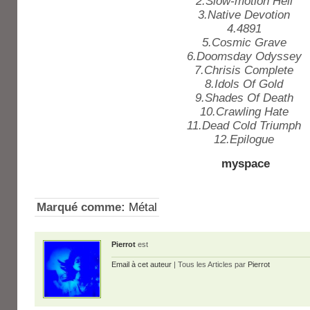
2.Slow-motion Hell
3.Native Devotion
4.4891
5.Cosmic Grave
6.Doomsday Odyssey
7.Chrisis Complete
8.Idols Of Gold
9.Shades Of Death
10.Crawling Hate
11.Dead Cold Triumph
12.Epilogue
myspace
Marqué comme:
Métal
Pierrot
est
Email à cet auteur
| Tous les Articles par
Pierrot