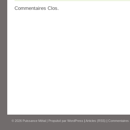
Commentaires Clos.
© 2026
Puissance Métal
|
Propulsé par
WordPress
|
Articles (RSS)
|
Commentaires