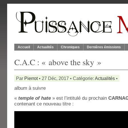
Accueil
Actualités
Chroniques
Dernières émissions
C.A.C : « above the sky »
Par
Pierrot
• 27 Déc, 2017 • Catégorie:
Actualités
•
album à suivre
«
temple of hate
» est l’intitulé du prochain
CARNAG
contenant ce nouveau titre :