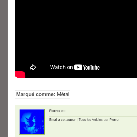
Marqué comme:
Métal
Pierrot
est
Email à cet auteur
| Tous les Articles par
Pierrot