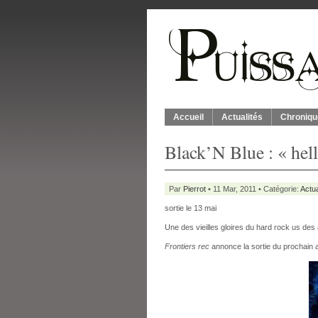
Accueil
Actualités
Chroniqu
Black’N Blue : « hell
Par
Pierrot
• 11 Mar, 2011 • Catégorie:
Actua
sortie le 13 mai
Une des vieilles gloires du hard rock us de
Frontiers rec
annonce la sortie du prochain