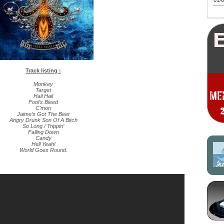
01/0
Track listing :
Monkey
Target
Hail Hail
Fool’s Bleed
C’mon
Jaime’s Got The Beer
Angry Drunk Son Of A Bitch
So Long / Trippin’
Falling Down
Candy
Hell Yeah!
World Goes Round.