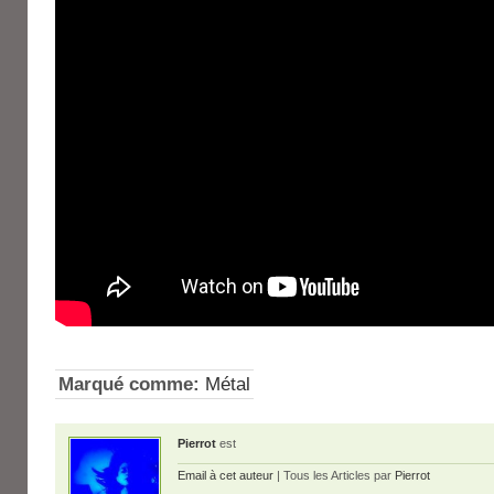
Marqué comme:
Métal
Pierrot
est
Email à cet auteur
| Tous les Articles par
Pierrot