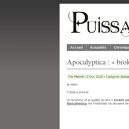
Accueil
Actualités
Chroniqu
Apocalyptica : « bro
Par
Pierrot
• 2 Oct, 2010 • Catégorie:
Actual
la video
C’était à prévoir…
Vu la teneur et la qualité du titre «
broken pi
Apocalyptica
, les Finlandais se devaient de 