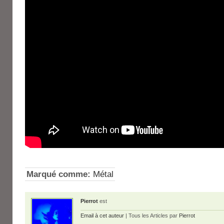
Marqué comme:
Métal
Pierrot
est
Email à cet auteur
| Tous les Articles par
Pierrot