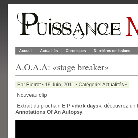
Accueil
Actualités
Chroniques
Dernières émissions
A.O.A.A: «stage breaker»
Par
Pierrot
• 18 Juin, 2011 • Catégorie:
Actualités
•
Nouveau clip
Extrait du prochain E.P «
dark days
», découvrez un t
Annotations Of An Autopsy
.